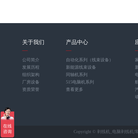
关于我们
产品中心
公司简介
自动化系列（线束设备）
发展历程
新能源线束设备
组织架构
同轴机系列
厂房设备
515电脑机系列
资质荣誉
查看更多
Copyright © 剥线机_电脑剥线机