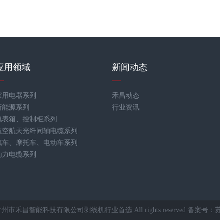
应用领域
新闻动态
家用电器系列
禾昌动态
新能源系列
行业资讯
电表箱、控制柜系列
航空航天光纤同轴电缆系列
汽车、摩托车、电动车系列
动力电缆系列
|常州市禾昌智能科技有限公司剥线机行业首选 All rights reserved
备案号：苏IC