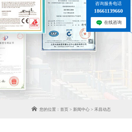
咨询服务电话
18661139660
在线咨询
您的位置：
首页
>
新闻中心
>
禾昌动态