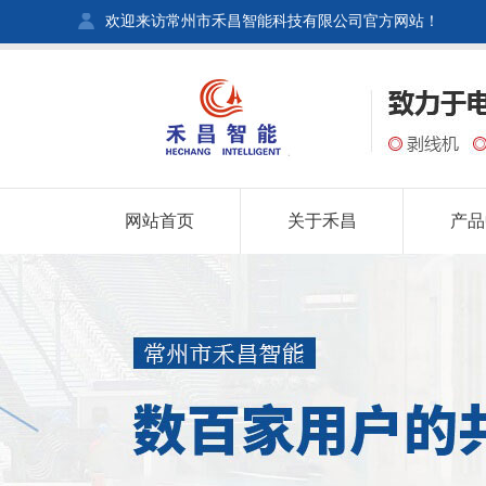
欢迎来访常州市禾昌智能科技有限公司官方网站！
网站首页
关于禾昌
产品