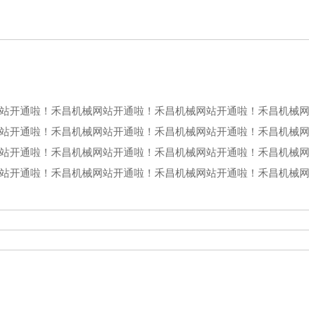
站开通啦！禾昌机械网站开通啦！禾昌机械网站开通啦！禾昌机械
站开通啦！禾昌机械网站开通啦！禾昌机械网站开通啦！禾昌机械
站开通啦！禾昌机械网站开通啦！禾昌机械网站开通啦！禾昌机械
站开通啦！禾昌机械网站开通啦！禾昌机械网站开通啦！禾昌机械