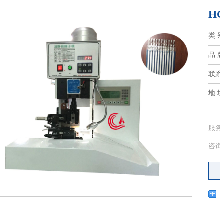
H
类 
品 
联
地 
服
咨