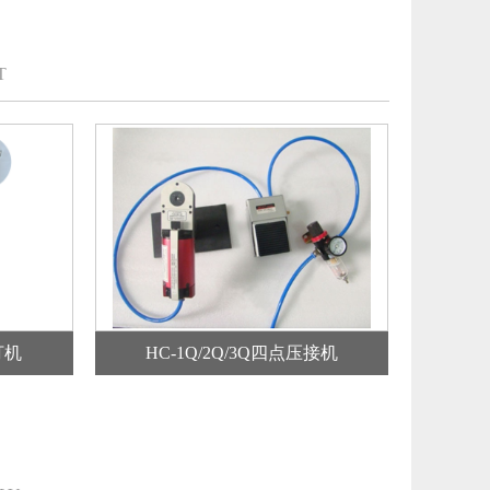
T
打机
HC-1Q/2Q/3Q四点压接机