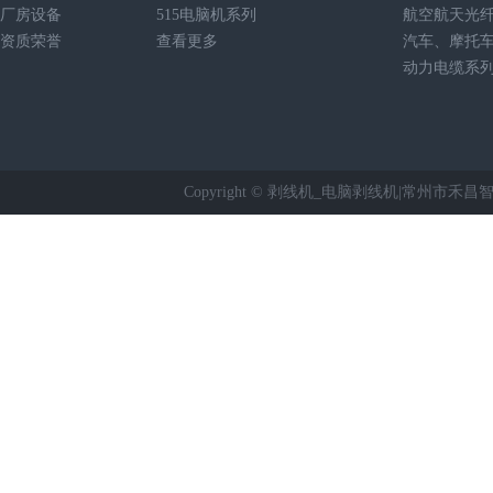
厂房设备
515电脑机系列
航空航天光
资质荣誉
查看更多
汽车、摩托
动力电缆系
Copyright © 剥线机_电脑剥线机|常州市禾昌智能