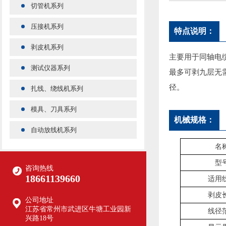
切管机系列
压接机系列
特点说明：
剥皮机系列
主要用于同轴电
测试仪器系列
最多可剥九层无
径。
扎线、绕线机系列
模具、刀具系列
机械规格：
自动放线机系列
名
型
咨询热线
18661139660
适用
剥皮
公司地址
江苏省常州市武进区牛塘工业园新
线径
兴路18号